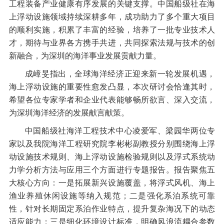
工程装备产业健康有序发展的关键支撑。中国船级社在海
上浮动设施领域持续深耕多年，成功助力了多个重大项目
的顺利实施，积累了丰富的经验，培养了一批专业技术人
才，期待与业界各方携手共进，共同探索法规与技术的创
新融合，为深圳的海洋事业发展贡献力量。
成嶂旻指出，全球海洋经济正迎来新一轮发展机遇，
海上浮动设施的重要性愈发凸显，本次研讨会恰逢其时，
希望各位专家学者和企业代表能够畅所欲言、深入交流，
为深圳海洋经济的发展献言献策。
中国船级社海洋工程技术中心凌爱军、梁园华两位专
家以及我院海洋工程研究院李彬彬副教授分别围绕海上浮
动设施技术规则、海上浮动设施检验规则以及浮式系统动
力学分析方法与应用三个方面进行专题报告。报告聚焦五
大核心方向：一是拓展新兴设施覆盖，将浮式风机、海上
渔业养殖休闲设施等纳入规范；二是强化系泊系统可靠
性，针对长期固定系泊作业特点，提升复杂海况下的动态
适应能力；三是细化环境设计标准，明确风浪流耦合参数