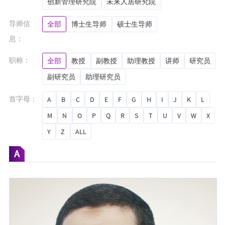
创新管理研究院
未来人居研究院
导师信
全部
博士生导师
硕士生导师
息：
职称：
全部
教授
副教授
助理教授
讲师
研究员
副研究员
助理研究员
首字母：
A
B
C
D
E
F
G
H
I
J
K
L
M
N
O
P
Q
R
S
T
U
V
W
X
Y
Z
ALL
A