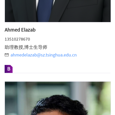
Ahmed Elazab
13510278670
助理教授,博士生导师
ahmedelazab@sz.tsinghua.edu.cn
B