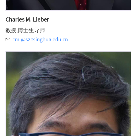
Charles M. Lieber
教授,博士生导师
cml@sz.tsinghua.edu.cn