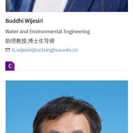
Buddhi Wijesiri
Water and Environmental Engineering
助理教授,博士生导师
b.wijesiri@sz.tsinghua.edu.cn
C