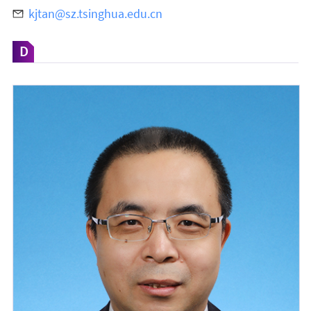
kjtan@sz.tsinghua.edu.cn
D