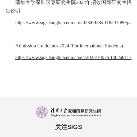
清华大学深圳国际研究生院2024年招收国际研究生招
生说明
https://www.sigs.tsinghua.edu.cn/2023/0928/c118a91080/page
Admission Guidelines 2024 (For international Students)
https://www.sigs.tsinghua.edu.cn/en/2023/1007/c1402a91171/
关注SIGS