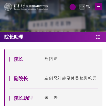
中
EN
院长助理
院长
欧阳证
副院长
左剑恶
刘碧录
付昊桓
吴乾元
院长助理
宋岩