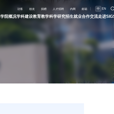
中
EN
访客
校友
捐赠
人才招聘
内网
邮箱
闻
学院概况
学科建设
教育教学
科学研究
招生就业
合作交流
走进SIG