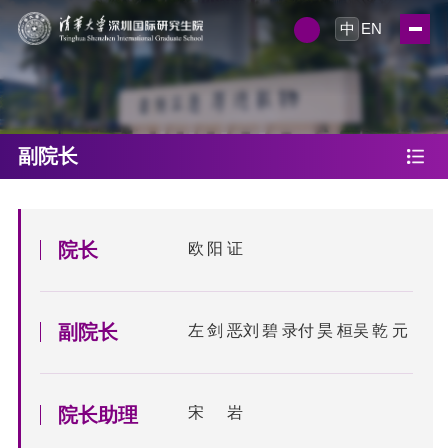
中
EN
副院长
院长
欧阳证
副院长
左剑恶
刘碧录
付昊桓
吴乾元
院长助理
宋岩