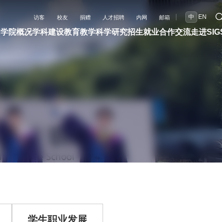
中
EN
访客
校友
捐赠
人才招聘
内网
邮箱
闻
学院概况
学科建设
教育教学
科学研究
招生就业
合作交流
走进SIG
学生职业发展