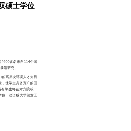
双硕士学位
600多名来自114个国
展前沿研究。
力的高层次环境人才为目
径，使学生具备宽广的国
所有学生将在对方院校一
学位，汉诺威大学颁发工