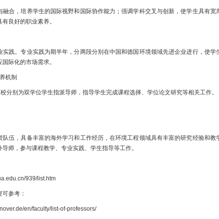
与融合，培养学生的国际视野和国际协作能力；强调学科交叉与创新，使学生具有宽
具有良好的职业素养。
业实践。专业实践为期半年，分两段分别在中国和德国环境领域先进企业进行，使学
应国际化的市场需求。
养机制
，两校分别为双学位学生指派导师，指导学生完成课程选择、学位论文研究等相关工作。
资队伍，具备丰富的海外学习和工作经历，在环境工程领域具有丰富的研究经验和教
外导师，参与课程教学、专业实践、学生指导等工作。
：
ua.edu.cn/939/list.htm
资可参考：
over.de/en/faculty/list-of-professors/