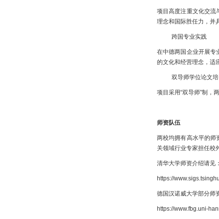
项目高度注重文化交流
理念和国际胜任力，并
跨国专业实践
在中德两国企业开展专
的文化和经营理念，适
双导师学位论文培
项目采用“双导师”制
师资队伍
两校均拥有高水平的师
关领域行业专家担任校
清华大学师资介绍请见
https://www.sigs.tsingh
德国汉诺威大学部分师
https://www.fbg.uni-hann