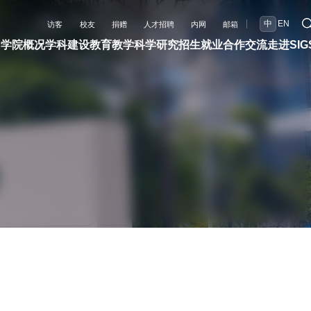
中
EN
访客
校友
捐赠
人才招聘
内网
邮箱
闻
学院概况
学科建设
教育教学
科学研究
招生就业
合作交流
走进SIG