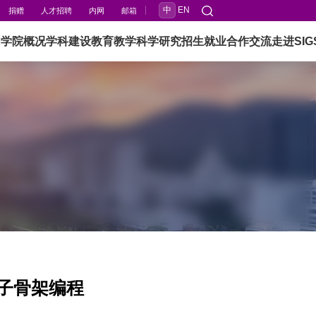
中
EN
捐赠
人才招聘
内网
邮箱
闻
学院概况
学科建设
教育教学
科学研究
招生就业
合作交流
走进SIG
分子骨架编程