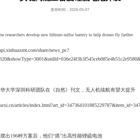
发布时间：2026-05-07
se researchers develop new lithium-sulfur battery to help drones fly farther
sapi.xinhuaxmt.com/share/news_pc?
320&showType=3001&utdId=036e24f3b3f545ceb085e4b51c2e9580&v
清华大学深圳科研团队在《自然》刊文，无人机续航有望大提升
le.xuexi.cn/articles/index.html?art_id=347364101885229787&item_id=
摆出196种方案后，他们“搭”出高性能锂硫电池