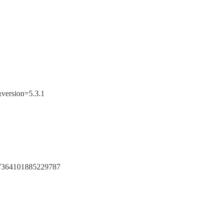
ersion=5.3.1
347364101885229787