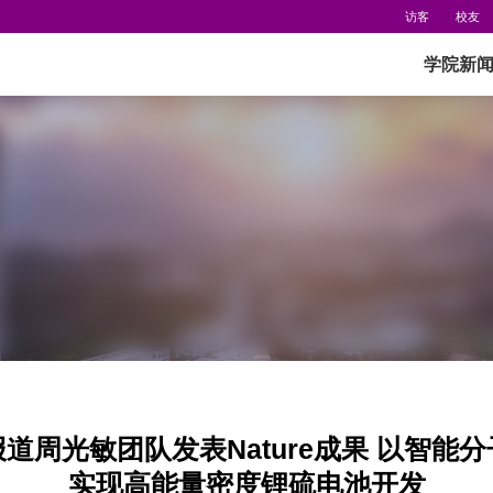
访客
校友
学院新
道周光敏团队发表Nature成果 以智能
实现高能量密度锂硫电池开发