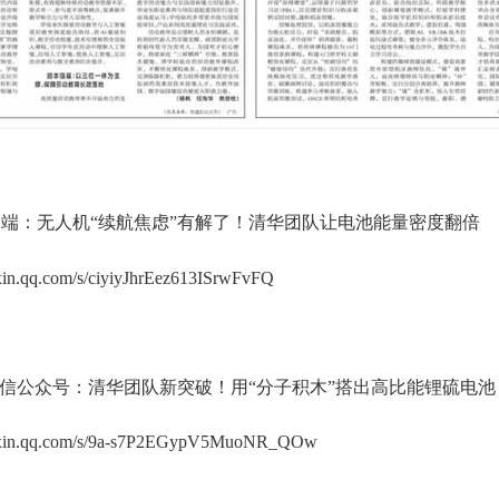
端：无人机“续航焦虑”有解了！清华团队让电池能量密度翻倍
ixin.qq.com/s/ciyiyJhrEez613ISrwFvFQ
微信公众号：清华团队新突破！用“分子积木”搭出高比能锂硫电池
eixin.qq.com/s/9a-s7P2EGypV5MuoNR_QOw