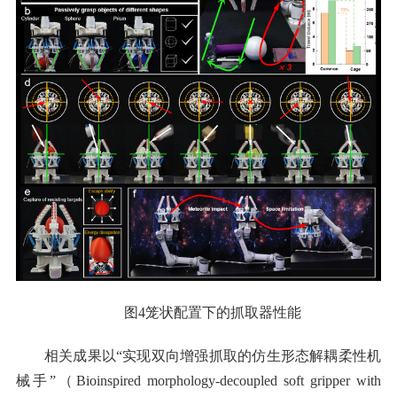
图4笼状配置下的抓取器性能
相关成果以“
实现
双向
增强抓取的仿生形态解耦柔性机
械手”（Bioinspired morphology-decoupled soft gripper with