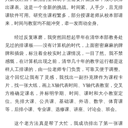
出课表。这是一个全新的挑战。时间紧、人手少，且无排
课软件可用。研究生课程繁多，部分授课老师从校本部请
来，时间与教室均不能冲突，牵一发而动全身。
经过反复琢磨，我突然回想起早年在清华本部教务处
见过的排课板——没有计算机的时代，上面密密麻麻的牌
牌和插袋，标注着全校实时上课情况，一目了然。我不禁
感慨，在计算机出现之前，清华几十年的教学运行都是这
样人工排课的，由一位老师专门负责，可靠又便于调整。
这个回忆让我有了灵感，我找出一副扑克牌作为课程卡
片，找一张大纸，画上X轴代表时间、Y轴代表教室，交叉
方格确定课名，并标明学期、时间、课时和大小教室定
位。先排大课、公共课、基础课、外语、数学、体育课
等，后排小课、专业课、选修课、讲座、讨论会、班会。
这个老方法真是帮了大忙，我成功排出了第一张课