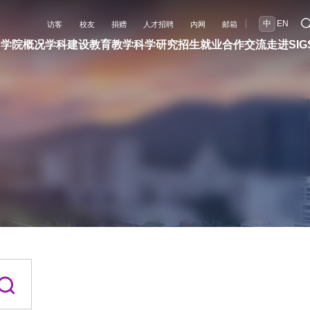
中
EN
访客
校友
捐赠
人才招聘
内网
邮箱
闻
学院概况
学科建设
教育教学
科学研究
招生就业
合作交流
走进SIG