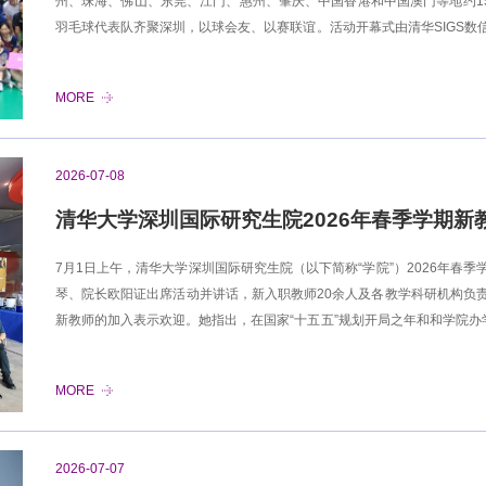
州、珠海、佛山、东莞、江门、惠州、肇庆、中国香港和中国澳门等地约1
羽毛球代表队齐聚深圳，以球会友、以赛联谊。活动开幕式由清华SIGS
唱清华大学校歌。随后，大赛组委会副秘书长黄平学长对赛事的举办表示
研究院党总支书记王学谦对各地校友表示欢迎，希望大家在比赛中增进友
MORE
福，表示将继续支持清华校友体育文化交流活动。友谊赛合影比赛采用团
目。其中，115自由双项目以要求两名队员年龄之和不低于115岁为特色设
参赛队员精神饱满、配合默契，展现了良好的竞技状态和团队意识。高远
2026-07-08
紧张激烈，场边
清华大学深圳国际研究生院2026年春季学期新
7月1日上午，清华大学深圳国际研究生院（以下简称“学院”）2026年春
琴、院长欧阳证出席活动并讲话，新入职教师20余人及各教学科研机构负
新教师的加入表示欢迎。她指出，在国家“十五五”规划开局之年和和学院办
合新时代对教师的期望，向大家提出三点要求：坚守育人初心，传承清华
前沿，做科技自立自强的开拓者；秉持开放包容，主动打破学科壁垒，做
MORE
盾，全方位解除后顾之忧。欧阳证介绍了学院“十五五”发展战略。他表示，
域高峰”为导向，加速与深圳产业科技前沿融合。他指出，学院将依托深圳
增器”作用，加速引进和培育全球高端人才，全面提升师资国际化水平，推
2026-07-07
作出重要贡献。教