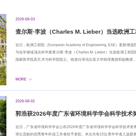
2026-08-03
查尔斯·李波（Charles M. Lieber）当选欧
近日，欧洲工程院（European Academy of Engineering, 
与化学领域顶尖科学家查尔斯·李波（Charles M. Lieber）当选欧
国家医学院及艺术与科学院院士。他曾任哥伦比亚大学助理教授和副教授，19
里德曼校级教授（哈佛最高校级教授荣誉），2023年从哈佛大学退休，20
教授，同时担任深圳医学科学院联合研究员。查尔斯·李波的研究涵盖纳米
MORE
生物电子界面，以及脑科学领域的前沿探索，包括神经活动映射、脑机接
超过420篇，总引用次数逾115,300次，h指数达150。作为纳米材料
国材料研究学会颁发的冯·希佩尔奖等多项重量级奖项。2000年
2026-08-02
郭浩获2026年度广东省环境科学学会科学技术
近日，广东省环境科学学会公布2026年度广东省环境科学学会科学技术
突出贡献的优秀青年科技工作者给予表彰。本次共有15位青年学者入选获