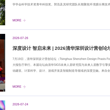
学学会科学技术奖青年科技奖。郭浩及其研究团队长期聚焦环境膜分离技
控优化，在膜-水微观界面的传质机理解析、膜材料纳米构造强化传质策
破。截至目前，郭浩及其研究团队已发表高水平学术论文70余篇，其中他
MORE
Sustainability）、《自然·通讯》（Nature Communications）、《环境科学与技术》（Envir
究》（Water Research）等国际知名期刊发表论文29篇，累计入选1
项（授权1项），主持国家自然科学基金青年科学基金、深圳市
2026-07-26
深度设计 智启未来 | 2026清华深圳设计营
7月19日，清华深圳设计营创论坛（Tsinghua Shenzhen Design Pra
大报告厅举行。本届论坛由清华SIGS未来人居研究院与未来人居数字引
动建筑、计算科学、设计、游戏开发及智能制造等领域的深度交融。来自全球1
清华访校设计营（AA-THU Visiting School）的各国学员共同参
院长黄健翔先后致欢迎辞，对本次论坛的学术愿景与国际合作意义予以高
MORE
实变革的转化路径。揭牌仪式论坛期间举行了清华SIGS未来人居数字引擎实
筑设计研究院首席总建筑师庄惟敏，黄健翔，实验室主任、未来人居研究
TiDE Lab依托清华SIGS，聚焦数字引擎底层技术自主研发与
2026-07-24