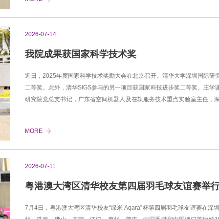
封存等交叉领域的发展。近年来，殷振元在水合物基础研究领域持续形成
国际荣誉奖项。同时，他积极推动该领域的国际科技合作，与多国顶尖科
攻关，形成了广泛的国际学术影响力。该奖项是气体水合物领域40岁以下
2026-07-14
我院成果获国家科学技术奖
近日，2025年度国家科学技术奖励大会在北京召开。清华大学深圳国际
二等奖。此外，清华SIGS参与的另一项目获国家科技进步奖二等奖。王
研究院党总支书记，广东省空间机器人及在轨服务技术重点实验室主任，
能机器人技术研究，承担国家重点研发计划、基础加强项目、教育部学科突
余篇，授权发明专利100余项。获国家科技进步奖特等奖1项，国家技术发明
MORE
创新之星、2023年深圳市“十大杰出青年”、2025年广东省最美科技工
在交叉学科建设、有组织科研和产学研协同创新方面的持续探索。未来，
需求，勇攀科技高峰，深化产学研融合，为高水平科技自立自强贡献更多
2026-07-11
谦、
粤港澳大湾区清华校友第四届羽毛球友谊赛举
7月4日，粤港澳大湾区清华校友“绿米 Aqara”杯第四届羽毛球友谊赛