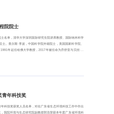
洲工程院院士
EAE）更新增选院士名单，清华大学深圳国际研究生院讲席教授、国际纳米科学
洲工程院院士。查尔斯·李波，中国科学院外籍院士，美国国家科学院、
91年起任哈佛大学教授，2017年被任命为乔舒亚与贝丝·弗
25年4月全职加入清华大学深圳国际研究生院，任清华大学讲席
材料的合成与基本物理性质、用于实时传感和单细胞测量的纳米
口以及脑科学与人工智能的交叉融合。他在学术期刊上发表论文
领域的先驱，查尔斯·李波曾荣获韦尔奇化学奖、沃尔夫化学奖以及美
奖青年科技奖
奖青年科技奖获奖人员名单，对在广东省生态环境科技工作中作出
奖，我院环境与生态研究院副教授郭浩荣获本年度广东省环境科