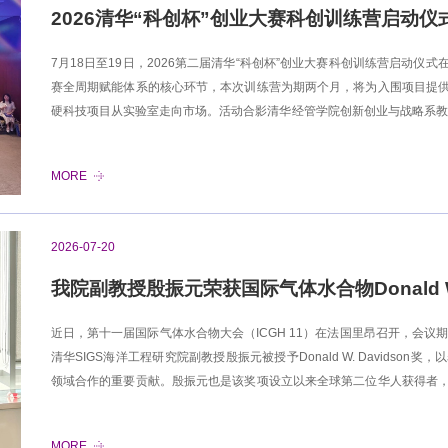
2026清华“科创杯”创业大赛科创训练营启动仪
7月18日至19日，2026第二届清华“科创杯”创业大赛科创训练营启动仪式
赛全周期赋能体系的核心环节，本次训练营为期两个月，将为入围项目提
硬科技项目从实验室走向市场。活动合影清华经管学院创新创业与战略系教
处处长丁文伯，清华经管学院金融系教授、清华SIGS创新管理研究院副
略系教授高建、金融系教授朱武祥，力合科创投资管理部联席总经理汪姜
MORE
圳天使母基金投资二部总经理江智锋、投资总监魏世奇等出席活动。活动由
项目从实验室到市场不仅需要领先的技术，更需要商业思维的淬炼、产业资
接创业团队、投资机构、政府、上下游企业等商业生态系统核心资源，助
2026-07-20
从实验室到产
我院副教授殷振元荣获国际气体水合物Donald W. 
近日，第十一届国际气体水合物大会（ICGH 11）在法国里昂召开，会议期间颁发
清华SIGS海洋工程研究院副教授殷振元被授予Donald W. Davids
领域合作的重要贡献。殷振元也是该奖项设立以来全球第二位华人获得者
殷振元（左）授予Donald W. Davidson奖殷振元长期围绕气体水
论、微观表征方法、动力学强化技术及海洋资源环境应用等方面取得了一
MORE