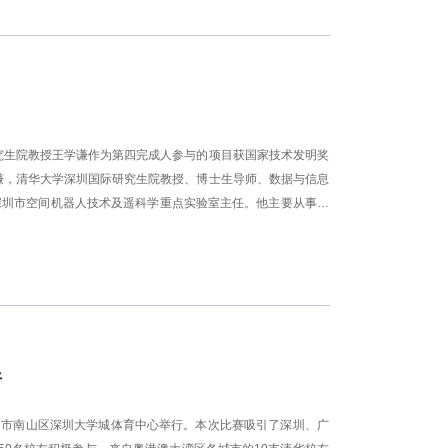
国际影响力，其成果发表于能源化工领域重要期刊，并获得多项
研机构在海上水合固化储氢、水合物法碳捕集等新方向展开联合
学者中最具影响力的国际奖项之一，是
研究生院教授王学谦作为第四完成人参与的项目获国家技术发明奖
学谦，清华大学深圳国际研究生院教授、博士生导师、数据与信息
深圳市空间机器人技术及遥科学重点实验室主任。他主要从事智
破先导项目等多个项目，出版学术专著4部，发表学术论文300
奖二等奖1项，省部级一等奖3项，获评国家863“十二五”科技
作者等。两项奖励不仅是对学院科研团队能力的肯定，也体现了学院
清华大学深圳国际研究生院将继续面向世界科技前沿和国家重大
智慧与力量。来源：科研处编辑：吴鸿瑶审核：王恩浩、王学
行
在深圳市南山区深圳大学城体育中心举行。本次比赛吸引了深圳、广