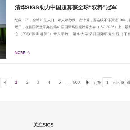
清华SIGS助力中国超算获全球“双料”冠军
想象一下，全球70亿人口，每人每秒做一次计算，要连续不停算近10年
近日，在德国汉堡举办的第41届国际高性能计算大会（ISC 2026）上，
心（下称“深圳超算”）牵头研制、清华大学深圳国际研究生院（下称“
（LineShine）”成为“双料冠军”，依托纯国产CPU架构，以每秒219亿
仅“算得快”，还在实际复杂问题中表现极“稳”，以22 PFlops的成绩夺
MORE
晟（LineShine）”这是继2017年“神威·太湖之光”后中国超算时隔九
世界首台持续性能超二百亿亿次的超算系统。中山大学教授、深圳超算中心
桓（右二）出席大会首创！全CPU超智融合架构走出自主可控、面向科学
1
2
3
4
5
680
. . .
到第
/680
页
关注SIGS