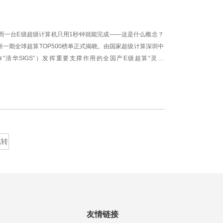
，而一台E级超级计算机只用1秒钟就能完成——这是什么概念？
最新一期全球超算TOP500榜单正式揭晓。由国家超级计算深圳中
清华SIGS”）发挥重要支撑作用的全国产E级超算“灵晟
亿次浮点运算（2.19EFlops）的持续双精度浮点性能登顶榜首，不
得高性能共轭梯度（HPCG）基准测试榜单第一。全国产E级超算“灵
年再次排名全球第一，刷新我国自主E级超算发展里程碑。“灵晟”也是
主任卢宇彤（中），清华SIGS教授、深圳超算中心副主任付昊
智能计算的
跳转
友情链接