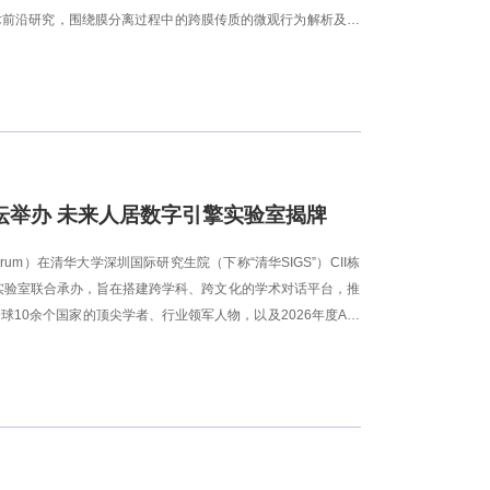
术前沿研究，围绕膜分离过程中的跨膜传质的微观行为解析及调
略及新型高效传质分离膜的开发及应用等方面取得系列原创性突
以第一或通讯作者身份在《自然·可持续发展》（Nature
onmental Science Technology）及《水研
0篇ESI高被引论文。郭浩曾以第一发明人身份申请中国及美国专利5
创论坛举办 未来人居数字引擎实验室揭牌
xis Forum）在清华大学深圳国际研究生院（下称“清华SIGS”）CII栋
擎实验室联合承办，旨在搭建跨学科、跨文化的学术对话平台，推
0余个国家的顶尖学者、行业领军人物，以及2026年度AA-
加活动。活动现场开幕式上，清华SIGS副院长刘碧录、未来人居研究院副
度肯定，并寄语与会者以设计营创为锚点，共探前沿理论之于现
验室（TiDE Lab）揭牌仪式。中国工程院院士、清华大学建
院教授高岩及实验室创始人兼副主任姜玉熙共同为实验室揭牌。