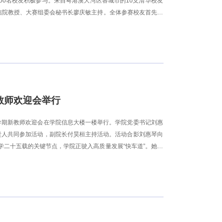
50名校友积极参与。来自粤港澳大湾区各城市的10支清华校友
数信院教授、大赛组委会秘书长廖庆敏主持。全体参赛校友首先齐
祝贺，并对湾区清华校友的交流与发展表达了期待。数据与信息
谊、赛出风采。赞助商代表绿米联创CEO游延筠向赛事送上祝
体赛形式，设置115自由双、男双、混双、女双、男双五个项
置，鼓励更多资深校友走上赛场、享受运动。图2 开幕式现场各
球、吊球、扣杀、网前扑球等精彩场面不断上演，场内攻防转换
教师欢迎会举行
季学期新教师欢迎会在学院信息大楼一楼举行。学院党委书记刘惠
责人共同参加活动，副院长付昊桓主持活动。活动合影刘惠琴向
学二十五载的关键节点，学院正驶入高质量发展“快车道”。她结
文脉，做学生成长成才的引路人；勇攀学术高峰，聚力攻关战略
跨领域创新协同的共建者。学院将持续努力做教师最坚实的后
学院作为学校深化改革的“试验田”，将以“为清华各学科发展领
优势，充分发挥清华大学学科发展、国际交流与创新融合的“倍
动科技创新与产业创新深度融合，为学校迈入世界一流大学前列