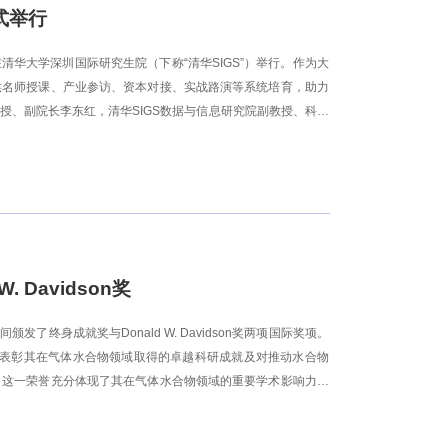
式举行
在清华大学深圳国际研究生院（下称“清华SIGS”）举行。作为大
供名师授课、产业参访、资本对接、实战路演等系统培育，助力
授、副院长李东红，清华SIGS数据与信息研究院副教授、科研
院长、科创杯大赛组委会主任朱玉杰，清华经管学院创新创业与战
维，同创伟业创始管理合伙人丁宝玉，前海方舟总裁陈文正，深
清华经管学院MBA教育中心主任马嘉主持。李东红指出，科创
源的对接和资本的助力。科创训练营以“深度陪跑”为理念，链
力每一位创业者补齐商业认知短板，提升商业素养与能力，打通
Davidson奖
了终身成就奖与Donald W. Davidson奖两项国际奖项。
on奖，以表彰其在气体水合物领域取得的卓越科研成就及对推动水合物
，这一荣誉充分体现了其在气体水合物领域的重要学术影响力。
合物调控方法与关键技术开展系统研究，在气体水合物热动力学基础理
系列创新成果，推动了气体水合物科学在深海能源开发、海底碳