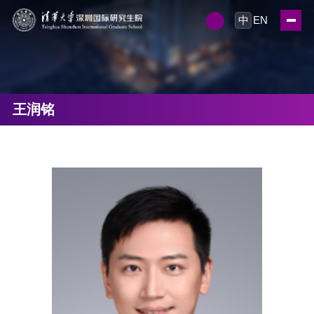
中
EN
王润铭