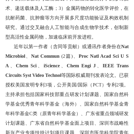
术、递送载体及人工酶；
3）金属药物的转化医学评价，在
抗耐药菌、抗肿瘤等方向开展多尺度功能验证及构效机制
研究。通过交叉融合人工智能与合成生物学技术，创制新
型高活性金属药物，加速临床前开发进程。
近年
以第一作者（含同等贡献）或通讯作者身份在
Nat
Microbiol
、
Nat
Commun
(2篇)、
Proc Natl Acad Sci U S
A
、
Chem
Sci
、
iScience
、
Chem Engi J
、
IEEE Trans
Circuits Syst Video Technol
等国际权威期刊发表论文。已获
授权美国发明专利
3项，公开美国/国际（PCT）专利2项。
主持承担包括国家科技部重点研发计划课题、国家自然科
学基金优秀青年科学基金（海外）、国家自然科学基金青
年科学基金
C类
（原青年科学基金）、广东省重点领域研发
计划课题、广东省自然科学基金面上项目、
深圳市战略性
新兴产业专项扶持计划项目课题、
深圳市医学科学院青年