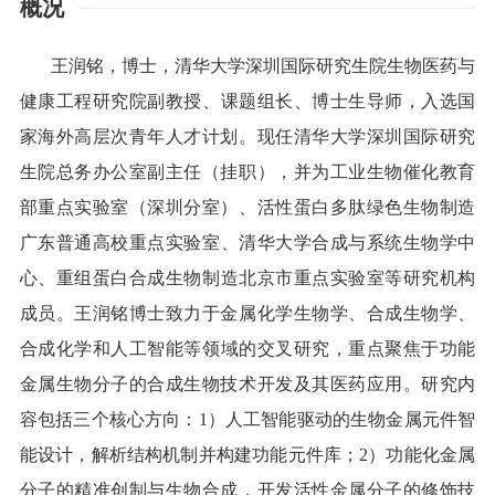
概况
王润铭，博士，清华大学深圳国际研究生院生物医药与
健康工程研究院副教授、
课题组长、
博士生导师，入选国
家海外高层次青年人才计划。现任清华大学深圳国际研究
生院总务办公室副主任（挂职），并为工业生物催化教育
部重点实验室（深圳分室）、
活性蛋白多肽绿色生物制造
广东普通高校重点实验室
、
清华大学合成与系统生物学中
心
、重组蛋白合成生物制造北京市重点实验室等研究机构
成员。王润铭博士致力于金属化学生物学、合成生物学、
合成化学和
人工智能
等领域的交叉研究，重点聚焦于功能
金属生物分子的合成生物技术开发及其医药应用。研究内
容
包括
三个核心方向：
1）
人工智能
驱动的生物金属元件智
能设计，解析结构机制并构建功能元件库；
2）功能化金属
分子的精准创制与生物合成，开发
活性金属分子的
修饰技