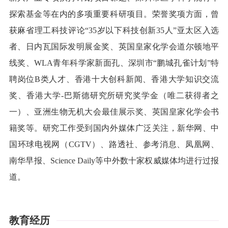
探索基金等在内的多项重要科研项目。荣誉奖项方面，曾
获麻省理工科技评论
“35岁以下科技创新35人”亚太区入选
者、日内瓦国际发明展金奖、
英国皇家化学会道尔顿地平
线奖
、
WLA青年科学家新面孔、
深圳市
“鹏城孔雀计划”特
聘岗位B类人才、香港十大创科新闻、香港大学知识交流
奖、香港大学-巴斯德研究所研究奖学金（唯二获得者之
一）、
亚洲生物无机大会
最佳展示奖、英国皇家化学会书
籍奖等。研究工作受到国内外媒体广泛关注，新华网、中
国环球电视网（
CGTV）、路透社、参考消息、凤凰网、
南华早报、Science Daily等中外数十家权威媒体均进行过报
道。
教育经历